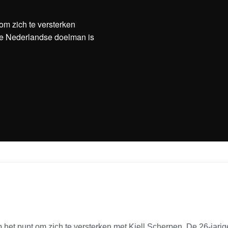
om zich te versterken
ge Nederlandse doelman is
p het punt om zich te versterken met Kjell Scherpen. De 26-jar