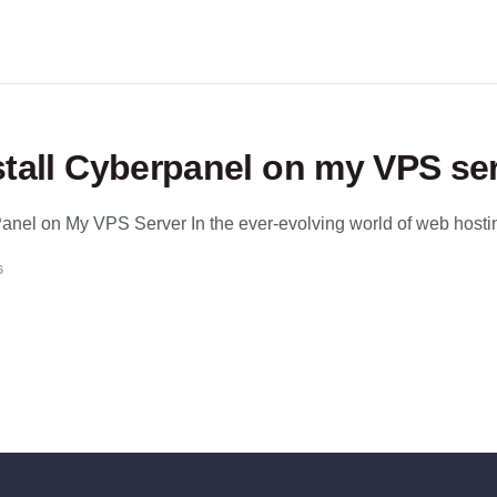
stall Cyberpanel on my VPS se
anel on My VPS Server In the ever-evolving world of web hosting,
6