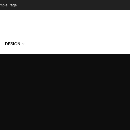
mple Page
DESIGN